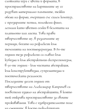
сложната игра с цвета и формата, в
пространството на картините му се
редуват материално плътните, тежки
обеми на форми, очертани със силен контур,
с прозирните петна, положени фино,
легнали като цветни сенки в белотата на
платното или листа. Това прави
творчеството му, в различните му
периоди, богато на рефлексии към
теченията на постмодернизма. В 80-те
години тези рефлексии са главно към
кубизма и към абстрактния експресионизъм,
в 90-те години - към чистата абстракция,
към конструктивизма, супрематизма и
поетическата реалност.
Последните десет години от
творчеството на Александър Капричев са
посветени изцяло на абстракцията, в която
той открива пространството за своите
преживявания. Това е изобразителното поле
на емоциите, в което рефлектират