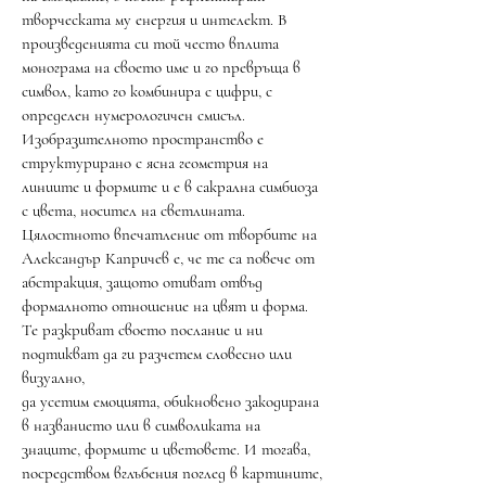
творческата му енергия и интелект. В
произведенията си той често вплита
монограма на своето име и го превръща в
символ, като го комбинира с цифри, с
определен нумерологичен смисъл.
Изобразителното пространство е
структурирано с ясна геометрия на
линиите и формите и е в сакрална симбиоза
с цвета, носител на светлината.
Цялостното впечатление от творбите на
Александър Капричев е, че те са повече от
абстракция, защото отиват отвъд
формалното отношение на цвят и форма.
Те разкриват своето послание и ни
подтикват да ги разчетем словесно или
визуално,
да усетим емоцията, обикновено закодирана
в названието или в символиката на
знаците, формите и цветовете. И тогава,
посредством вглъбения поглед в картините,