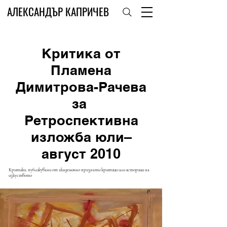
АЛЕКСАНДЪР КАПРИЧЕВ
Критика от
Пламена
Димитрова-Рачева
за
Ретроспективна
изложба юли–
август 2010
Критики, публикувани от академично признати критици или историци на
изкуството