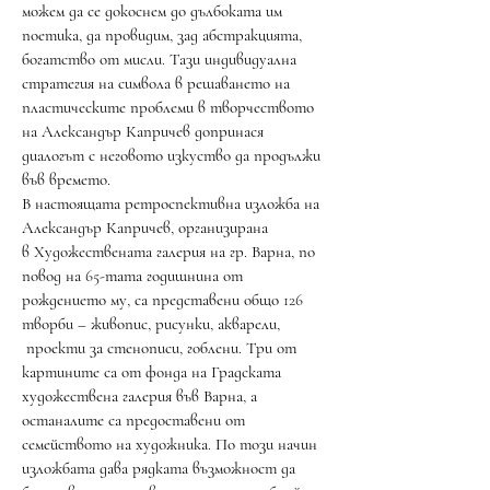
можем да се докоснем до дълбоката им
поетика, да провидим, зад абстракцията,
богатство от мисли. Тази индивидуална
стратегия на символа в решаването на
пластическите проблеми в творчеството
на Александър Капричев допринася
диалогът с неговото изкуство да продължи
във времето.
В настоящата ретроспективна изложба на
Александър Капричев, организирана
в Художествената галерия на гр. Варна, по
повод на 65-тата годишнина от
рождението му, са представени общо 126
творби – живопис, рисунки, акварели,
проекти за стенописи, гоблени. Три от
картините са от фонда на Градската
художествена галерия във Варна, а
останалите са предоставени от
семейството на художника. По този начин
изложбата дава рядката възможност да