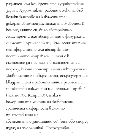
различен към конкретната художествена
задача. Художникът работи с лекота във
всички жанрове на кавалетната и
декоративно-монументалната живопис. В
композициите си, било абстрактно-
геометрични или абстрактни с фигурални
елементи, принадлежащи към асоциативно-
метафоричното или абстрактно-
поетичното направление, той е в
състояние да постигне в пластичния си
подход, както геометричната твърдост на
„живописните повърхности, осъразмерени с
квадрати или правоъгълници, пресечени с
множество наклонени и диагонални прави”
(пак по Ал. Капричев), така и
колоритната мекота на живописта,
граничеща с ефирност в „която
присъствието на
светлината е запомнящо се” (отново според
израз на художника). Посредством