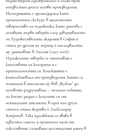
бъдат видени едновременно и голям брой
неизвестни досега негови произведения.
Експозицията е организирана като
хронологичен екскурс в цялостното
творчество на художника, като започва с
неговите първи творби след завършването
на Художествената академия в София и
стига до зрелия му период и последвалото
му заминаване в Англия
(1997-2006)
.
Изложените творби се отличават с
качествата на колорита и с
оригиналността си. Колекцията е
комплектована от произведения, които са
останали в ателието му във „Вулкан” до
неговото разрушаване – печално събитие,
на което заедно с колегите си от
останалите ателиета, в една или друга
степен стана жертва и Александър
Капричев. Така изложбата се явява в
известен смисъл и органична част от
изкуството, създавано десетилетия наред в