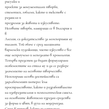
рисунки и
проекти за монументални творби,
стенописи, гоблени, както и текстове с
размисли и
прозрения за живота и изкуството.
Неговите творби, намиращи се в България и
в
Англия, са доказателство за неоспоримия му
талант. Той обаче е сред малцината
варненски художници, чието изкуство е все
още непроучено и непознато в хронология.
Тепърва предстои да бъдат формулирани
особеностите на стила му и да се разбере
значението на неговото творчество.
Неоспорими негови достойнства са
задълбоченият интерес към
пространството, както и разработването
на изобразителния и психологическия смисъл
на основните живописни изразни средства
за форма и цвят, в духа на модернизма.
Сашо Капричев, както го наричахме,