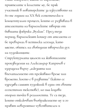
приятелите и колегите му, бе пряк
участник в новаторските за изкуството на
80-те години на ХХ век естетически и
концептуални процеси, които се развиваха в
ателиетата на варненските творци от
бившата фабрика „Вулкан”. През този
период, варненският кошер от ателиета се
бе превърнал в истинска легенда, като
място, обител на свободния творчески дух
на художниците.
Структурната цялост на живописните
произведения на Александър Капричев е
изградена върху „алюзията или
впечатлението от преживяно време или
времето, което е в развитие” (както се
изразява самият художник в един от своите
есеистични текстове), но има кодови
опорни точки в реалността. Те са тези,
които отключват въображението му и го
правят невероятно чувствителен и